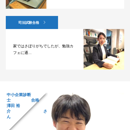
司法試験合格
家ではさぼりがちでしたが、勉強カ
フェに通...
中小企業診断
士 合格
澤田 裕
介 さ
ん