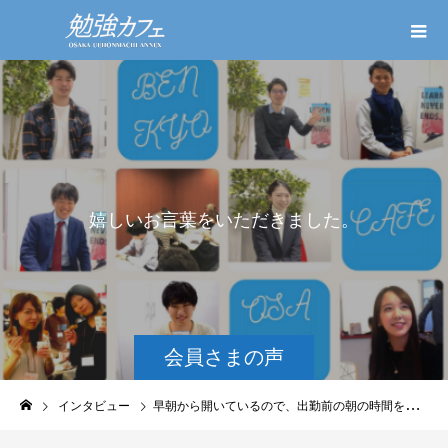
嬉
し
い
お
言
葉
を
い
た
だ
き
ま
し
た
。
会員さまの声
インタビュー
早朝から開いているので、出勤前の朝の時間を有効に使えてます！